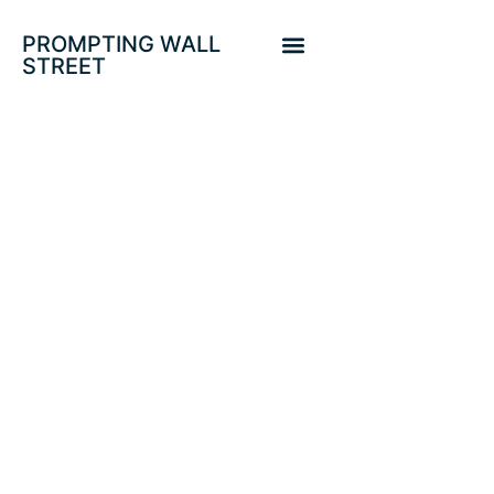
PROMPTING WALL
STREET
PROTEGIDO:
PARADOJA FMI:
INCERTIDUMBRE Y
OPTIMISMO AL
ALZA. MERCADOS
DE CRÉDITO.
¿ORO?