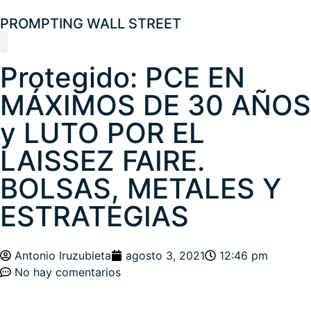
PROMPTING WALL STREET
Protegido: PCE EN
Analista Financiero
Boletín Macro y Mercados
Laboratorio de ideas
Universo Crypto
MÁXIMOS DE 30 AÑOS
y LUTO POR EL
LAISSEZ FAIRE.
BOLSAS, METALES Y
ESTRATEGIAS
Antonio Iruzubieta
agosto 3, 2021
12:46 pm
No hay comentarios