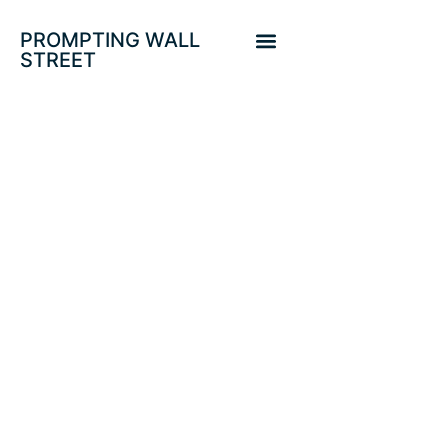
PROMPTING WALL
STREET
PELIGROS DE UNA
GESTIÓN
MONETARIA DE LA
FED EN MODO
REACTIVO.