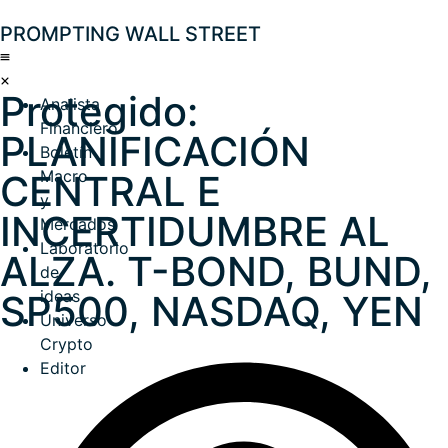
PROMPTING WALL STREET
Protegido:
Analista
Financiero
PLANIFICACIÓN
Boletín
Macro
CENTRAL E
y
INCERTIDUMBRE AL
Mercados
Laboratorio
ALZA. T-BOND, BUND,
de
ideas
SP500, NASDAQ, YEN
Universo
Crypto
Editor