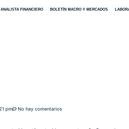
ANALISTA FINANCIERO
BOLETÍN MACRO Y MERCADOS
LABORA
LLY DE VERANO Y TR
ONÓMICOS. RADIOGRAF
:21 pm
No hay comentarios