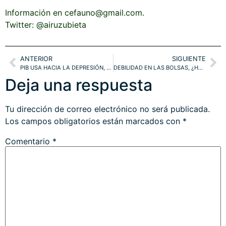
Información en cefauno@gmail.com.
Twitter: @airuzubieta
ANTERIOR
SIGUIENTE
PIB USA HACIA LA DEPRESIÓN, BENEFICIOS EMPRESARIALES BAJO LA TORMENTA. ¿POR QUÉ LAS BOLSAS Y EL CRUDO SUBEN?. ESTRATEGIAS ARRIBA FUERTE, +20%.
DEBILIDAD EN LAS BOLSAS, ¿HA FINALIZADO EL REBOTE?. TÉCNICOS Y PROYECCIONES DOW, NASDAQ, NYSE, DAX, IBEX. WEST TEXAS.
Deja una respuesta
Tu dirección de correo electrónico no será publicada.
Los campos obligatorios están marcados con
*
Comentario
*