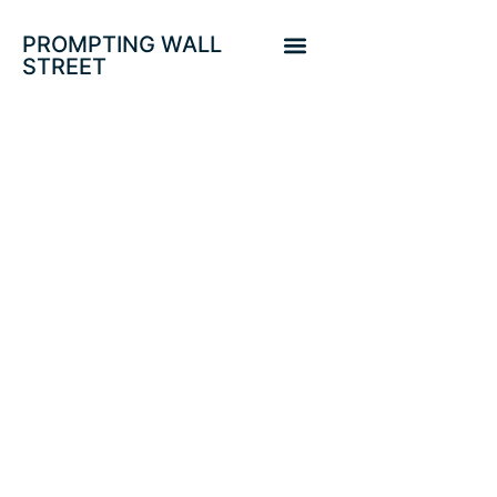
PROMPTING WALL
STREET
REBOTE TÉCNICO
DE LARGO
PLAZO?, «BE
RIGHT AND SIT
TIGHT».
AUTORIDADES
ENTRE LA ESPADA