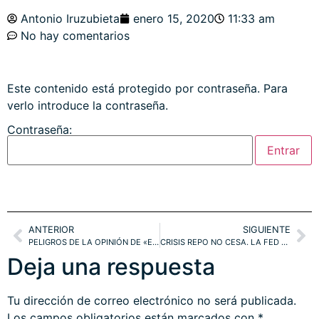
Antonio Iruzubieta
enero 15, 2020
11:33 am
No hay comentarios
Este contenido está protegido por contraseña. Para
verlo introduce la contraseña.
Contraseña:
ANTERIOR
SIGUIENTE
PELIGROS DE LA OPINIÓN DE «EXPERTOS». ANÁLISIS INDEPENDIENTE Y GESTIÓN ACTIVA. SP500, DOW JONES, NASDAQ. OJO AL ORO,
CRISIS REPO NO CESA. LA FED CONSIDERA INYECTAR DINERO A LOS HEDGE FUNDS, CONSECUENCIAS. ADVERTENCIAS MÚLTIPLES SP500. ESTRATEGIAS
Deja una respuesta
Tu dirección de correo electrónico no será publicada.
Los campos obligatorios están marcados con
*