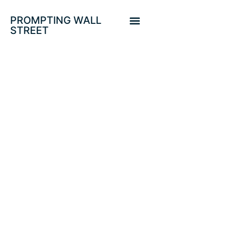
PROMPTING WALL
STREET
PROTEGIDO:
RECESIÓN EN
MÁRGENES Y
BENEFICIOS
EMPRESARIALES
USA, BOLSAS EN
MÁXIMOS E