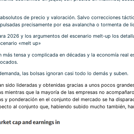
 absolutos de precio y valoración. Salvo correcciones táct
ulsadas precisamente por esa avalancha o tormenta de li
ara 2026 y los argumentos del escenario melt-up los detal
cenario «melt up»
ón más tensa y complicada en décadas y la economía real es
bocados.
e demanda, las bolsas ignoran casi todo lo demás y suben.
n sido lideradas y obtenidas gracias a unos pocos grandes
as mientras que la mayoría de las empresas no acompañaro
as y ponderación en el conjunto del mercado se ha dispar
specto al conjunto que, habiendo subido mucho también, ha