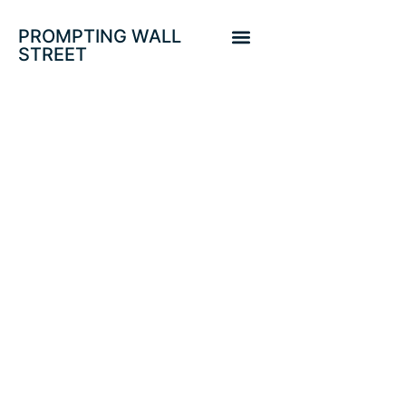
PROMPTING WALL
STREET
RELACIÓN
HISTÓRICA PIB-
BOLSA Y
SUGERENCIAS
DEL DR COBRE.
S&P500