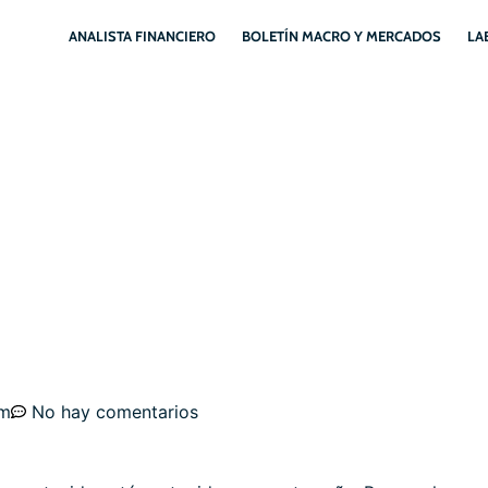
ANALISTA FINANCIERO
BOLETÍN MACRO Y MERCADOS
LA
SGOS Y OPORTUNIDADES
SERVAS: CRUDO Y TGA
pm
No hay comentarios