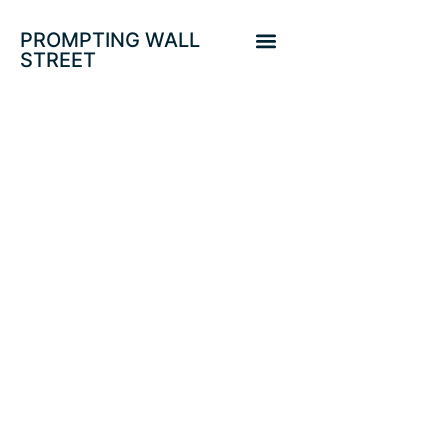
PROMPTING WALL
STREET
SENTIMIENTO Y
REALIDAD
VIRTUAL. ÍNDICES
USA. ITALIA IS
BACK!