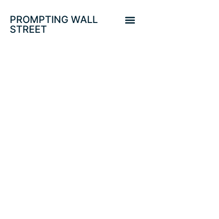
PROMPTING WALL
STREET
SITUACIÓN DE
MERCADOS E
HISTORIA
ADVIERTEN:
RENTABILIDAD A
LARGO PLAZO
SERÁ NEGATIVA.