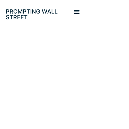
PROMPTING WALL
STREET
SP500, PRIMER
AVISO. NASDAQ
ADVIERTE.
DESAFIANTE
SHANGAI INDEX
EMPUJA AL COBRE