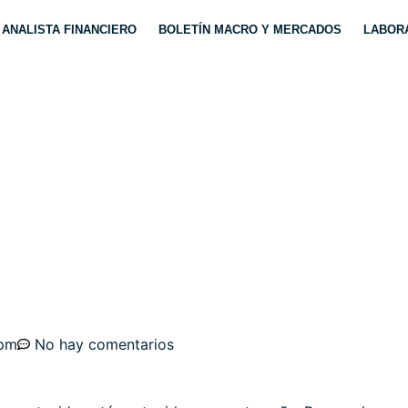
ANALISTA FINANCIERO
BOLETÍN MACRO Y MERCADOS
LABORA
00, VIX. DEPENDENC
OSTOXX, EURO-DÓLAR
 pm
No hay comentarios