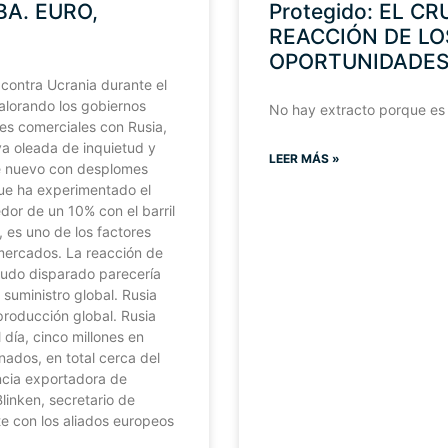
BA. EURO,
Protegido: EL C
REACCIÓN DE LO
OPORTUNIDADE
 contra Ucrania durante el
valorando los gobiernos
No hay extracto porque es
nes comerciales con Rusia,
va oleada de inquietud y
LEER MÁS »
de nuevo con desplomes
que ha experimentado el
edor de un 10% con el barril
 es uno de los factores
mercados. La reacción de
crudo disparado parecería
suministro global. Rusia
producción global. Rusia
 día, cinco millones en
nados, en total cerca del
ncia exportadora de
linken, secretario de
e con los aliados europeos