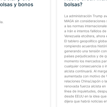
bolsas y bonos
bolsas?
La administración Trump av
MAGA sin consideraciones s
da.
a las normas internacionale
a Irán e intentos fallidos d
Venezuela etcétera, ahora e
El tablero geopolítico glob
rompiendo acuerdos histór
generando una tensión con 
países perjudicados y de q
momento los mercados pare
cualquier consecuencia o i
alcista continuará. Al marg
aumentada con motivo de V
relaciones China/Japón o la
renovada fuerza alcista en
línea de inquietudes, desp
desde EEUU en la idea que
dijera que habrá noticias e