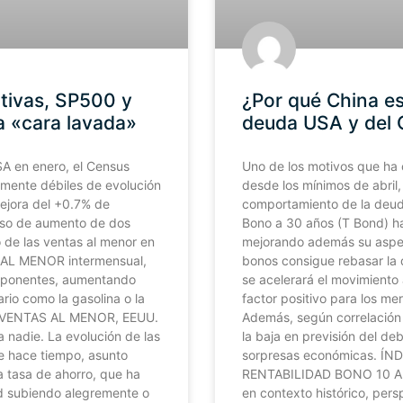
tivas, SP500 y
¿Por qué China es
 «cara lavada»
deuda USA y del
SA en enero, el Census
Uno de los motivos que ha c
amente débiles de evolución
desde los mínimos de abril,
mejora del +0.7% de
comportamiento de la deuda
enso de aumento de dos
Bono a 30 años (T Bond) ha
 de las ventas al menor en
mejorando además su aspec
 AL MENOR intermensual,
bonos consigue rebasar la 
omponentes, aumentando
se acelerará el movimiento a
rio como la gasolina o la
factor positivo para los me
E VENTAS AL MENOR, EEUU.
Además, según correlación h
a nadie. La evolución de las
la baja en previsión del de
e hace tiempo, asunto
sorpresas económicas. 
a tasa de ahorro, que ha
RENTABILIDAD BONO 10 AÑO
ad subiendo alegremente o
en contexto histórico, per