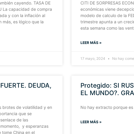
) también cayendo. TASA DE
CITI DE SORPRESAS ECONÓM
 La capacidad de compra
económicas viene decepcio
 y con la inflación al
modelo de calculo de la F
n más, es lógico que la
trimestre apunta a un crec
esta semana como las vent
LEER MÁS »
17 mayo, 2024
No hay come
 FUERTE. DEUDA,
Protegido: SI RU
EL MUNDO?. GR
 brotes de volatilidad y en
No hay extracto porque es
portancia que se
senlace de las
LEER MÁS »
te momento, y esperanzas
e tome China en el