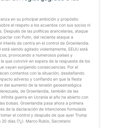
anza en su principal ambición y propósito
obre el respeto a los acuerdos con sus socios ni
s. Después de las políticas arancelarias, ataque
e pactar con Putin, del reciente ataque a
l interés de centra en el control de Groenlandia.
al está siendo agitado violentamente, EEUU está
icos, provocando a numerosos países y
la que convivir en espera de la respuesta de los
ue vayan surgiendo consecuencias. Por el
cen contentos con la situación, desdeñando
mpacto adverso y confiando en que la fiesta
en del aumento de la tensión geoestratégica
enezuela, de Groenlandia, también de las
 infinita guerra en Ucrania el año ha abierto con
 las bolsas. Groenlandia pasa ahora a primera
ués de la declaración de intenciones formulada
 tomar el control y después de que ayer Trump
n 20 días (?¿). Marco Rubio, Secretario