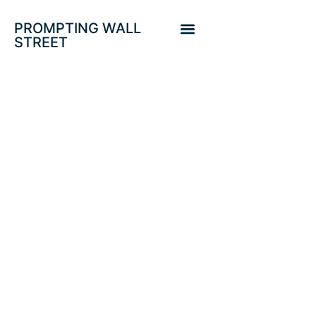
PROMPTING WALL
STREET
PROTEGIDO:
TEMBLORES EN
LOS MERCADOS
DE DEUDA.
POSICIONES
CORTAS
DISPARADAS,