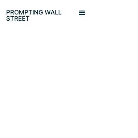
PROMPTING WALL
STREET
PROTEGIDO:
VOLATILIDAD EN
MONEDAS
DIGITALES,
ESTRATEGIA
ACTIVADA