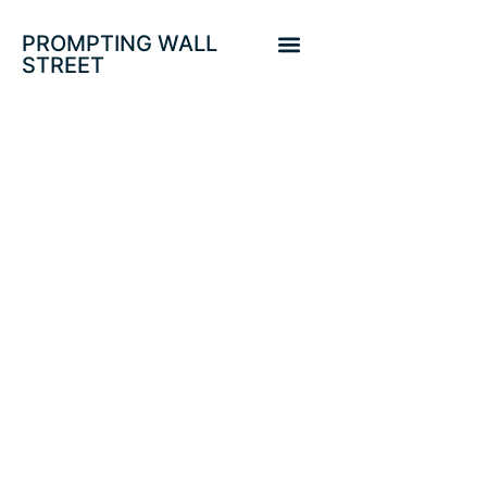
PROMPTING WALL
STREET
PROTEGIDO:
VOLCKER Y
REMINISCENCIAS
DE UNA FED
ATRAPADA POR
LOS PRECIOS.
BOLSAS,