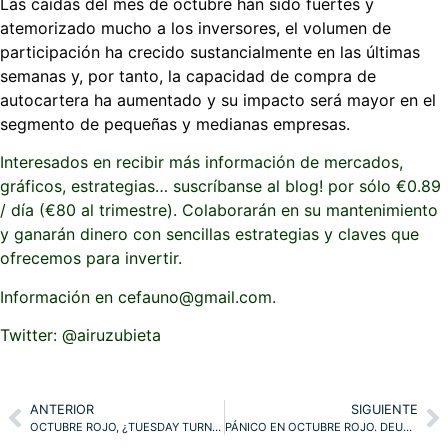
Las caídas del mes de octubre han sido fuertes y
atemorizado mucho a los inversores, el volumen de
participación ha crecido sustancialmente en las últimas
semanas y, por tanto, la capacidad de compra de
autocartera ha aumentado y su impacto será mayor en el
segmento de pequeñas y medianas empresas.
Interesados en recibir más información de mercados,
gráficos, estrategias… suscríbanse al blog! por sólo €0.89
/ día (€80 al trimestre). Colaborarán en su mantenimiento
y ganarán dinero con sencillas estrategias y claves que
ofrecemos para invertir.
Información en cefauno@gmail.com.
Twitter: @airuzubieta
ANTERIOR
SIGUIENTE
OCTUBRE ROJO, ¿TUESDAY TURNAROUND? CHINA, YUAN y OPORTUNIDADES. IBEX ¿SANTANDER, BBVA?. METALES y ESTRATEGIAS
PÁNICO EN OCTUBRE ROJO. DEUTSCHE, DAX. EUROSTOXX, IBEX, SANTANDER, BBVA, NAZ, SP500. ESTRATEGIAS