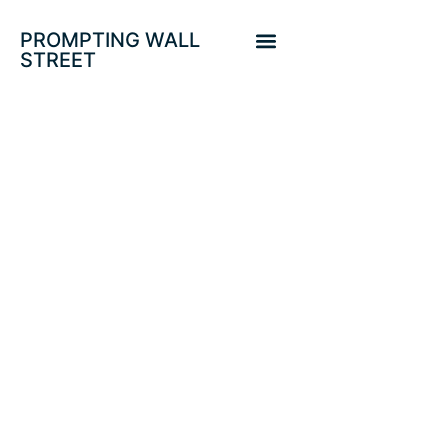
PROMPTING WALL
STREET
PROTEGIDO:
ALEMANIA VS DAX.
ESTADÍSTICAS
CLAVE PARA EL
FUTURO DEL
SP500.
ESTRATEGIAS