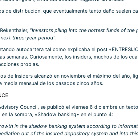
 de distribución, que eventualmente tanto daño suelen ca
Rekenthaler, “
Investors piling into the hottest funds of the 
next three-year period”.
tando autocartera tal como explicaba el post
«ENTRESIJ
mas semanas. Curiosamente, los insiders, muchos de los cu
cciones propias.
los de Insiders alcanzó en noviembre el máximo del año, li
a media mensual de los pasados cinco años.
NCE
Advisory Council
, se publicó el viernes 6 diciembre un tex
 en la sombra, «Shadow banking» en el punto 4:
rowth in the shadow banking system according to informati
mediation out of the insured depository system and into th