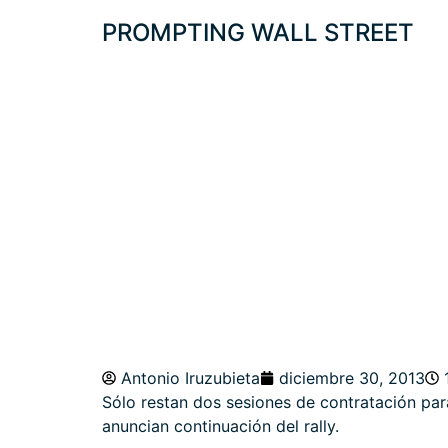
PROMPTING WALL STREET
AÑO NUEVO: INF
Y DOW JONES
Antonio Iruzubieta
diciembre 30, 2013
Sólo restan dos sesiones de contratación pa
anuncian continuación del rally.