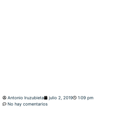
DEUDA
CORPORATIVA.
PROYECCIONES
DOW, NASDAQ,
SP500
Antonio Iruzubieta
julio 2, 2019
1:09 pm
No hay comentarios