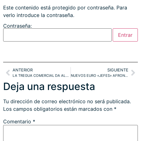
Este contenido está protegido por contraseña. Para
verlo introduce la contraseña.
Contraseña:
ANTERIOR
SIGUIENTE
LA TREGUA COMERCIAL DA ALAS AL RALLY DE VERANO. DOW, NASDAQ, DAX, EUROSTOXX, IBEX. S&P500=> 3.000
NUEVOS EURO «JEFES» AFRONTAN COYUNTURA REALMENTE COMPLEJA. TÉCNICOS Y PROYECCIONES DEUTSCHE BANK, DAX, IBEX, EUROSTOXX, BBVA, SAN. TELEFÓNICA.
Deja una respuesta
Tu dirección de correo electrónico no será publicada.
Los campos obligatorios están marcados con
*
Comentario
*