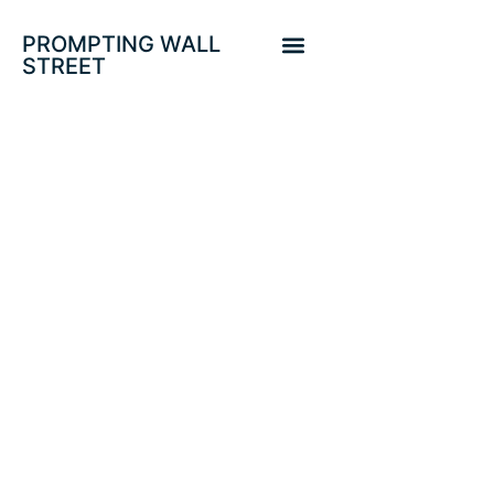
PROMPTING WALL
STREET
PROTEGIDO:
BANCO
INTERNACIONAL
DE PAGOS
REVELA LA BAJA
CALIDAD Y
RIESGOS EN