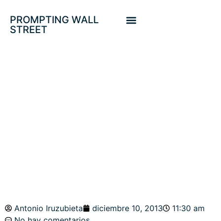
PROMPTING WALL
STREET
BURBUJA PRE-
CRASH DE LIBRO.
WALL VS MAIN
STREETS. T-BOND
Antonio Iruzubieta
diciembre 10, 2013
11:30 am
No hay comentarios