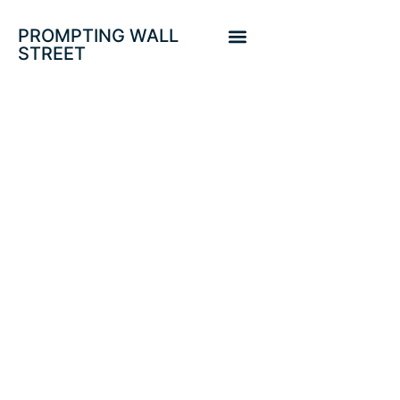
PROMPTING WALL
STREET
LEY VOLCKER,
SHOW
WASHINGTON -
TAPER. BONOS.
SP500