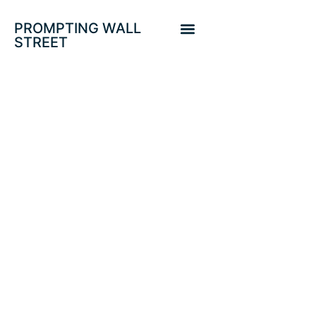
PROMPTING WALL
STREET
BURBUJAS,
TRANSMISIÓN DE
POLÍTICA
MONETARIA,
ZOMBIS Y PRIMA
DE RIESGO.