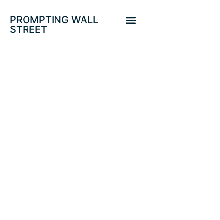
PROMPTING WALL
STREET
CARRERA HACIA
EL SUELO Y
ATRACCIÓN
FATAL. DOW
JONES