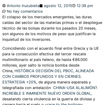
Antonio Iruzubieta
agosto 12, 2015
12:38 pm
No hay comentarios
El colapso de los mercados emergentes, las duras
caídas del sector de las materias primas o el despliegue
técnico de las bolsas durante los pasados 20 meses,
son algunos de los motivos de peso que justifican la
inquietud de los inversores.
Coincidiendo con el acuerdo final entre Grecia y la UE
para la consecución efectiva del tercer rescate
multimillonario al país heleno, de hasta €86.000
millones, ayer salto la noticia bomba desde
China
,
HISTÓRICA DECISIÓN DEL PBOC, ALINEADA
CON CAMBIOS PROFUNDOS Y EN CIERNES.
ESTRATEGIA +20%
,
de alguna manera esperada y
telegrafiada con antelación
CHINA-USA ALALIMÓN?.
INCREIBLE E INMINENTE NUEVO ORDEN GLOBAL
,
desatando cierta virulencia en la guerra de divisas y
carrera hacia el suelo o
«
race to the bottom
«.