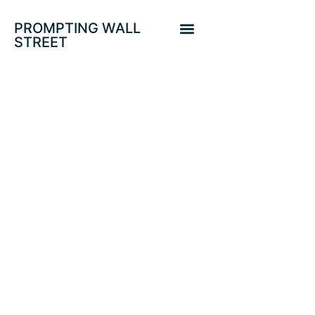
PROMPTING WALL
STREET
HISTÓRICA
DECISIÓN DEL
PBOC, ALINEADA
CON CAMBIOS
PROFUNDOS Y EN
CIERNES.
ESTRATEGIA +20%