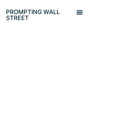
PROMPTING WALL
STREET
CUIDADO CON LA
FED. CLAVES
SOBRE LA
RETIRADA DE
ESTÍMULOS.
SP500 INTRA-
CANALIZADO