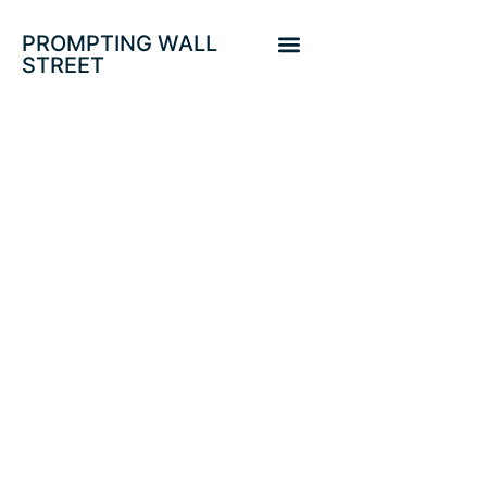
PROMPTING WALL
STREET
COMPLEJO
JEROGLÍFICO
ENTRE
ESTÍMULOS,
ECONOMÍA,
INFLACIÓN Y
MERCADOS.