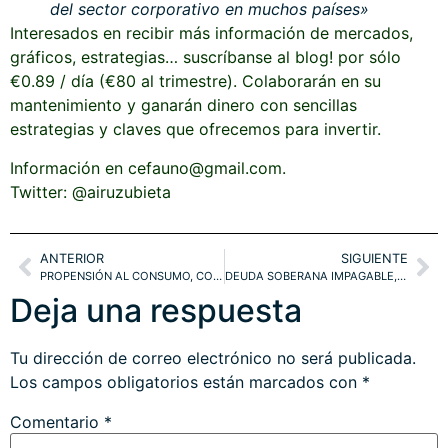
del sector corporativo en muchos países»
Interesados en recibir más información de mercados,
gráficos, estrategias… suscríbanse al blog! por sólo
€0.89 / día (€80 al trimestre). Colaborarán en su
mantenimiento y ganarán dinero con sencillas
estrategias y claves que ofrecemos para invertir.
Información en cefauno@gmail.com.
Twitter: @airuzubieta
ANTERIOR
SIGUIENTE
PROPENSIÓN AL CONSUMO, CONFIANZA DE LABORATORIO y CONNIVENCIA DE MANDATARIOS.
DEUDA SOBERANA IMPAGABLE, ¿CURVA DE TIPOS MANEJABLE Y MERCADOS MALEABLES AD INFINITUM?». ÍNDICES y METALES
Deja una respuesta
Tu dirección de correo electrónico no será publicada.
Los campos obligatorios están marcados con
*
Comentario
*