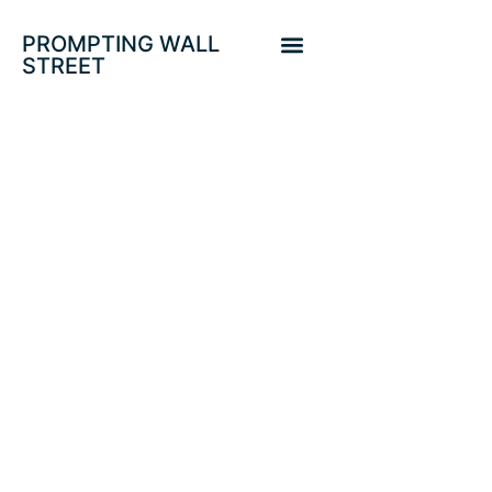
PROMPTING WALL
STREET
PROTEGIDO:
DEUDA SOBERANA
IMPAGABLE,
¿CURVA DE TIPOS
MANEJABLE Y
MERCADOS
MALEABLES AD