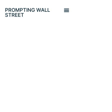
PROMPTING WALL
STREET
CRECIMIENTO
ECONÓMICO Y
MERCADO
ALCISTA POR
DECRETO. SP500
Y SHANGAI INDEX