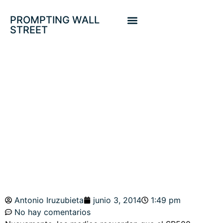
PROMPTING WALL
STREET
CUESTIONES DE
FE. SP500, JNK,
BULBOS
Antonio Iruzubieta
junio 3, 2014
1:49 pm
No hay comentarios