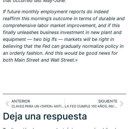
that occurred last May-June.
If future monthly employment reports do indeed
reaffirm this morning’s outcome in terms of durable and
comprehensive labor market improvement, and if this
finally unleashes business investment in new plant and
equipment — two big Ifs — markets will be right in
believing that the Fed can gradually normalize policy in
an orderly fashion. And this would be good news for
both Main Street and Wall Street.»
ANTERIOR
SIGUIENTE
CLAVES PARA UN «TAPER» ANTICIPADO. VIX, BONDS.
LA FED CUMPLE 100 AÑOS, INVERSORES INSULTANTES Y SP500 FATIGADO
Deja una respuesta