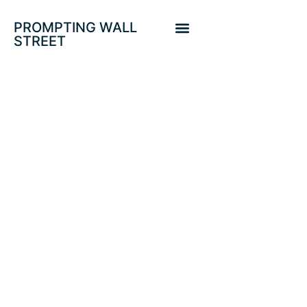
PROMPTING WALL
STREET
PROTEGIDO:
DOCTOR COBRE.
PROYECCIONES
ÍNDICES USA,
IBEX, EUROSTOXX
Y METALES
PRECIOSOS.