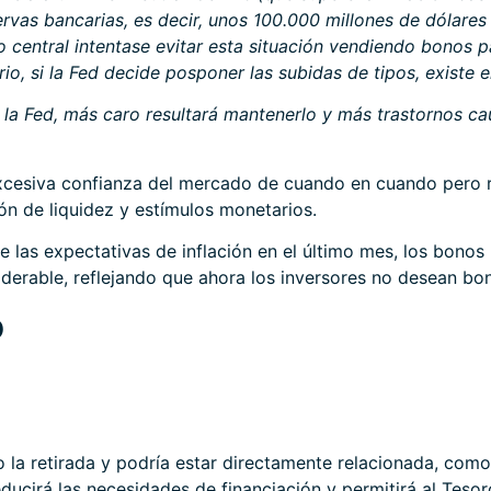
rvas bancarias, es decir, unos 100.000 millones de dólares a
co central intentase evitar esta situación vendiendo bonos p
io, si la Fed decide posponer las subidas de tipos, existe el
 la Fed, más caro resultará mantenerlo y más trastornos cau
 excesiva confianza del mercado de cuando en cuando pero
ón de liquidez y estímulos monetarios.
 las expectativas de inflación en el último mes, los bonos 
erable, reflejando que ahora los inversores no desean bono
o
to la retirada y podría estar directamente relacionada, c
ucirá las necesidades de financiación y permitirá al Teso