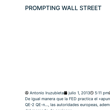
PROMPTING WALL STREET
EL COMPLEJO F
JONES
Antonio Iruzubieta
julio 1, 2013
5:11 pm
De igual manera que la FED practica el «apun
QE-2 QE-n…, las autoridades europeas, ademá