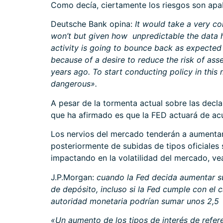
Como decía, ciertamente los riesgos son apab
Deutsche Bank opina:
It would take a very co
won’t but given how unpredictable the data ha
activity is going to bounce back as expected 
because of a desire to reduce the risk of as
years ago. To start conducting policy in this
dangerous».
A pesar de la tormenta actual sobre las decla
que ha afirmado es que la FED actuará de ac
Los nervios del mercado tenderán a aumentar
posteriormente de subidas de tipos oficiales
impactando en la volatilidad del mercado, ve
J.P.Morgan:
cuando la Fed decida aumentar sus
de depósito, incluso si la Fed cumple con el
autoridad monetaria podrían sumar unos 2,5 
«Un aumento de los tipos de interés de refere