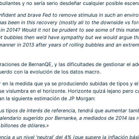
ullantes y no sería serio desdeñar cualquier posible escena
nfident and brave Fed to remove stimulus in such an enviro
s been in this recovery (mostly all to the downside vs fore
in 2014? Would it not be prudent to see some of this materi
set bubbles then we’d have sympathy but we would argue th
 manner in 2013 after years of rolling bubbles and an extrem
raciones de BernanQE, y las dificultades de gestionar el a
uerdo con la evolución de los datos macro.
 en la medida que ya se produciendo subidas de tipos y el
 se vislumbra en el horizonte. Horizonte quizá lejano pero
an la siguiente estimación de JP Morgan:
 tipos de interés de referencia, tendrá que aumentar tambi
 calendario sugerido por Bernanke, a mediados de 2014 las 
billones de dólares.»
ncia a un nivel ‘neutral’ del 4% (que supere la inflación b