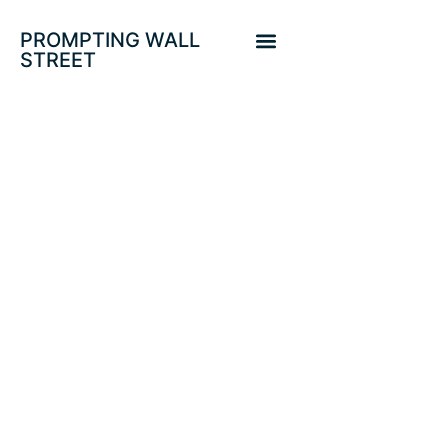
PROMPTING WALL
STREET
ENCUESTA
«CNBC» SOBRE
POSIBLE
DECISIÓN DE LA
FED.