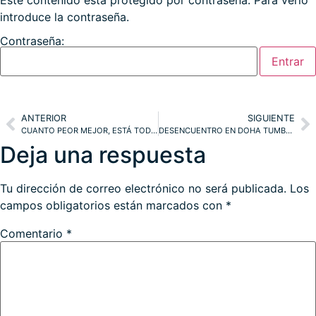
Este contenido está protegido por contraseña. Para verlo
introduce la contraseña.
Contraseña:
ANTERIOR
SIGUIENTE
CUANTO PEOR MEJOR, ESTÁ TODO PAGADO!. SP500, NASDAQ
DESENCUENTRO EN DOHA TUMBA EL PRECIO DEL CRUDO, AFECTA AL YEN… ¿SP500?
Deja una respuesta
Tu dirección de correo electrónico no será publicada.
Los
campos obligatorios están marcados con
*
Comentario
*