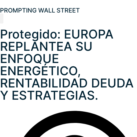
PROMPTING WALL STREET
Protegido: EUROPA
Analista Financiero
Boletín Macro y Mercados
Laboratorio de ideas
Universo Crypto
REPLANTEA SU
ENFOQUE
ENERGÉTICO,
RENTABILIDAD DEUDA
Y ESTRATEGIAS.