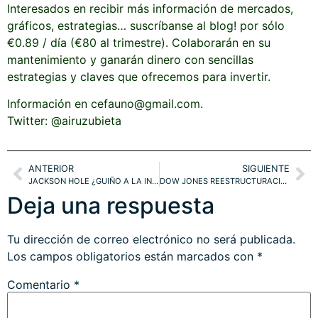
Interesados en recibir más información de mercados,
gráficos, estrategias… suscríbanse al blog! por sólo
€0.89 / día (€80 al trimestre). Colaborarán en su
mantenimiento y ganarán dinero con sencillas
estrategias y claves que ofrecemos para invertir.
Información en cefauno@gmail.com.
Twitter: @airuzubieta
ANTERIOR
SIGUIENTE
JACKSON HOLE ¿GUIÑO A LA INFLACIÓN?. CONFIANZA Y AUTOCARTERA. RECALIBRANDO EL DOW JONES. SP, NASDAQ, ORO, EURO. ESTRATEGIAS
DOW JONES REESTRUCTURACIÓN EN LA ERA DE LOS GIGANTES TECNOLÓGICOS. BOLSAS,ORO y ESTRATEGIAS
Deja una respuesta
Tu dirección de correo electrónico no será publicada.
Los campos obligatorios están marcados con
*
Comentario
*