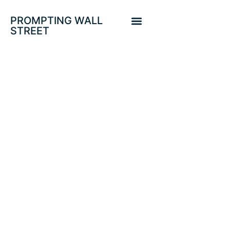
PROMPTING WALL
STREET
JASKCON HOLE
NO DECEPCIONA:
LA FED SUGIERE
QUE INFLACIÓN
SERÁ EL REMEDIO
DE GESTIÓN DE
LA DEUDA.