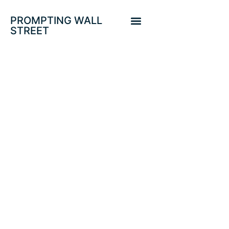
PROMPTING WALL
STREET
PENSIONISTAS Y
AHORRADORES
EN RIESGO!!.
EGOÍSTA TECHO
DE DEUDA. DOW
JONES.