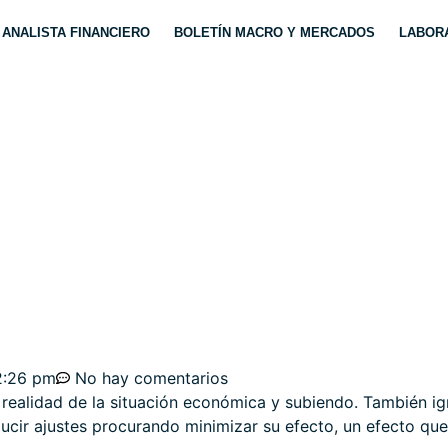
ANALISTA FINANCIERO
BOLETÍN MACRO Y MERCADOS
LABORA
ÁXIMOS, ¿VENDER LA
2:26 pm
No hay comentarios
 realidad de la situación económica y subiendo. También i
cir ajustes procurando minimizar su efecto, un efecto que